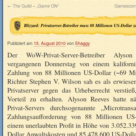
←
The Guild – „Game ON“
Gamescom 
Blizzard: Privatserver-Betreiber muss 88 Millionen US-Dollar z
Publiziert am
15. August 2010
von
Shaggy
Der WoW-Privat-Server-Betreiber Aly
vergangenen Donnerstag von einem kaliforni
Zahlung von 88 Millionen US-Dollar (~69 Mill
Richter Stephen V. Wilson sah es als erwiesen
Privatserver gegen das Urheberrecht verstieß
Vorteil zu erhalten. Alyson Reeves hatte n
Privat-Servers durchsogenannte „Microtrans
Zahlungsaufforderung von 88 Millionen US-
einem unerlaubten Profit in Höhe von 3.052.3
Dollar Anwaltskosten und 85.478.600 US-Dolla