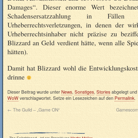
Damages“. Dieser enorme Wert bezeichne
Schadensersatzzahlung in Fällen v
Urheberrechtsverletzungen, in denen der wi
Urheberrechtsinhaber nicht präzise zu beziff
Blizzard an Geld verdient hätte, wenn alle Spie
hätten).
Damit hat Blizzard wohl die Entwicklungskos
drinne
Dieser Beitrag wurde unter
News
,
Sonstiges
,
Stories
abgelegt und
WoW
verschlagwortet. Setze ein Lesezeichen auf den
Permalink
.
←
The Guild – „Game ON“
Gamescom 
»The Enlightened« ist ein Projekt von
Martin Müller
.