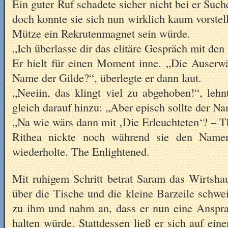
Ein guter Ruf schadete sicher nicht bei er Suc
doch konnte sie sich nun wirklich kaum vorstel
Mütze ein Rekrutenmagnet sein würde.
„Ich überlasse dir das elitäre Gespräch mit de
Er hielt für einen Moment inne. „Die Auserwä
Name der Gilde?“, überlegte er dann laut.
„Neeiin, das klingt viel zu abgehoben!“, lehn
gleich darauf hinzu: „Aber episch sollte der N
„Na wie wärs dann mit ‚Die Erleuchteten‘? – T
Rithea nickte noch während sie den Namen
wiederholte. The Enlightened.
Mit ruhigem Schritt betrat Saram das Wirtsha
über die Tische und die kleine Barzeile schwei
zu ihm und nahm an, dass er nun eine Anspr
halten würde. Stattdessen ließ er sich auf ei