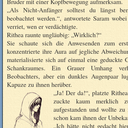
Bruder mit einer Kopfbewegung aufmerksam.
„Als Nicht-Anfänger solltest du längst b
beobachtet werden.“, antwortete Saram wobei 
verriet, wen er verdächtigte.
Rithea raunte ungläubig: „Wirklich?“
Sie schaute sich die Anwesenden zum er
konzentrierte ihre Aura auf jegliche Abweich
materialisierte sich auf einmal eine geduckte 
Schankraumes. Ein Grauer Umhang ver
Beobachters, aber ein dunkles Augenpaar lug
Kapuze zu ihnen herüber.
„Ja! Der da!“
, platzte Rithe
zuckte kaum merklich 
aufgestanden und wollte zu
schon kam ihnen der Unbekan
„Ich hätte nicht gedacht hi