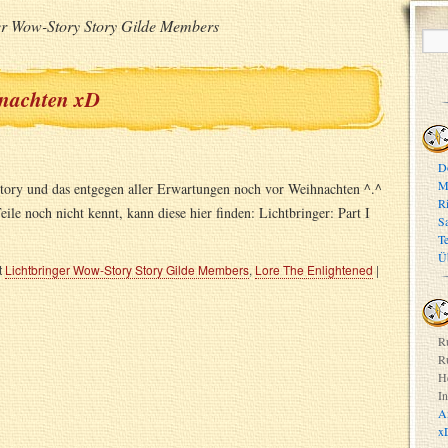
er Wow-Story Story Gilde Members
nachten xD
D
M
Story und das entgegen aller Erwartungen noch vor Weihnachten ^.^
R
le noch nicht kennt, kann diese hier finden: Lichtbringer: Part I
S
T
Ü
t
Lichtbringer Wow-Story Story Gilde Members
,
Lore The Enlightened
|
R
R
H
In
A
x