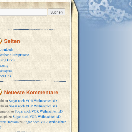
Seiten
ownloads
ember / Rezeptsuche
ising Gods
atzung
eamspeak
ber Uns
Neueste Kommentare
ubi
zu
Sogar noch VOR Weihnachten xD
ubi
zu
Sogar noch VOR Weihnachten xD
emeroc
zu
Sogar noch VOR Weihnachten xD
oteph
zu
Sogar noch VOR Weihnachten xD
mras Taralom
zu
Sogar noch VOR Weihnachten
D