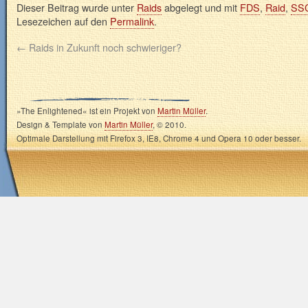
Dieser Beitrag wurde unter
Raids
abgelegt und mit
FDS
,
Raid
,
SS
Lesezeichen auf den
Permalink
.
←
Raids in Zukunft noch schwieriger?
»The Enlightened« ist ein Projekt von
Martin Müller
.
Design & Template von
Martin Müller
, © 2010.
Optimale Darstellung mit Firefox 3, IE8, Chrome 4 und Opera 10 oder besser.