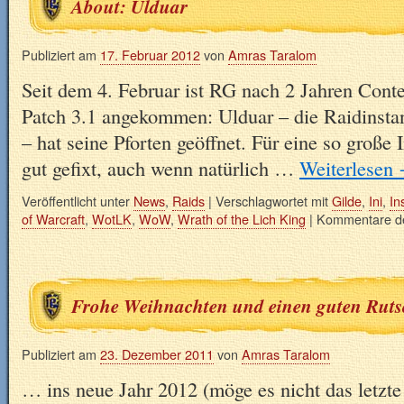
About: Ulduar
Publiziert am
17. Februar 2012
von
Amras Taralom
Seit dem 4. Februar ist RG nach 2 Jahren Conten
Patch 3.1 angekommen: Ulduar – die Raidinsta
– hat seine Pforten geöffnet. Für eine so große I
gut gefixt, auch wenn natürlich …
Weiterlesen
Veröffentlicht unter
News
,
Raids
|
Verschlagwortet mit
Gilde
,
Ini
,
In
of Warcraft
,
WotLK
,
WoW
,
Wrath of the Lich King
|
Kommentare dea
Frohe Weihnachten und einen guten Ruts
Publiziert am
23. Dezember 2011
von
Amras Taralom
… ins neue Jahr 2012 (möge es nicht das letzte