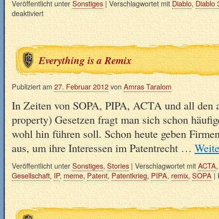
Veröffentlicht unter
Sonstiges
|
Verschlagwortet mit
Diablo
,
Diablo 
deaktiviert
Everything is a Remix
Publiziert am
27. Februar 2012
von
Amras Taralom
In Zeiten von SOPA, PIPA, ACTA und all den an
property) Gesetzen fragt man sich schon häufig
wohl hin führen soll. Schon heute geben Firmen
aus, um ihre Interessen im Patentrecht …
Weite
Veröffentlicht unter
Sonstiges
,
Stories
|
Verschlagwortet mit
ACTA
Gesellschaft
,
IP
,
meme
,
Patent
,
Patentkrieg
,
PIPA
,
remix
,
SOPA
|