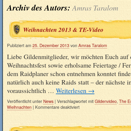
Archiv des Autors:
Amras Taralom
Weihnachten 2013 & TE-Video
Publiziert am
25. Dezember 2013
von
Amras Taralom
Liebe Gildenmitglieder, wir möchten Euch auf
Weihnachtsfest sowie erholsame Feiertage / Fe
dem Raidplaner schon entnehmen konntet finden
natürlich auch keine Raids statt – der nächste i
voraussichtlich …
Weiterlesen
→
Veröffentlicht unter
News
|
Verschlagwortet mit
Gildenvideo
,
The E
Weihnachten
|
Kommentare deaktiviert