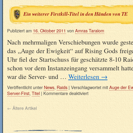
Ein weiterer Firstkill-Titel in den Händen von TE
Publiziert am
16. Oktober 2011
von
Amras Taralom
Nach mehrmaligen Verschiebungen wurde geste
das „Auge der Ewigkeit“ auf Rising Gods frei
Uhr fiel der Startschuss für geschätzte 8-10 Ra
schon vor dem Instanzeingang versammelt hatt
war die Server- und …
Weiterlesen
→
Veröffentlicht unter
News
,
Raids
|
Verschlagwortet mit
Auge der Ew
Server-First
,
Titel
|
Kommentare deaktiviert
←
Ältere Artikel