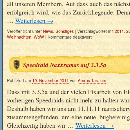
all unseren Membern. Auf dass auch das nächst
erfolgreich wird, wie das Zurückliegende. Den
…
Weiterlesen
→
Veröffentlicht unter
News
,
Sonstiges
|
Verschlagwortet mit
2011
,
2
Weihnachten
,
WoW
|
Kommentare deaktiviert
Speedraid Naxxramas auf 3.3.5a
Publiziert am
19. November 2011
von
Amras Taralom
Dass mit 3.3.5a und der vielen Fixarbeit von E
vorherigen Speedraids nicht mehr zu halten war
Deshalb haben wir uns am 11.11.11 närrischer
zusammengefunden, um eine neue, bugbereinigt
Gleichzeitig haben wir …
Weiterlesen
→