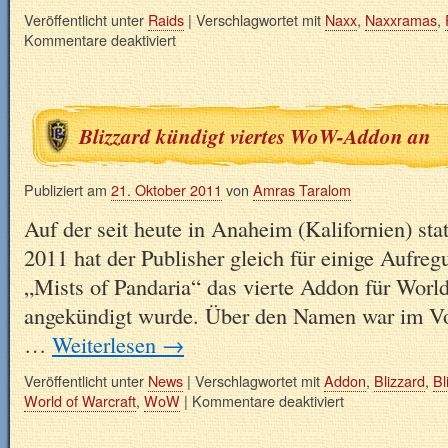
Veröffentlicht unter
Raids
|
Verschlagwortet mit
Naxx
,
Naxxramas
,
Kommentare deaktiviert
Blizzard kündigt viertes WoW-Addon an
Publiziert am
21. Oktober 2011
von
Amras Taralom
Auf der seit heute in Anaheim (Kalifornien) st
2011 hat der Publisher gleich für einige Aufreg
„Mists of Pandaria“ das vierte Addon für World
angekündigt wurde. Über den Namen war im Vor
…
Weiterlesen
→
Veröffentlicht unter
News
|
Verschlagwortet mit
Addon
,
Blizzard
,
Bl
World of Warcraft
,
WoW
|
Kommentare deaktiviert