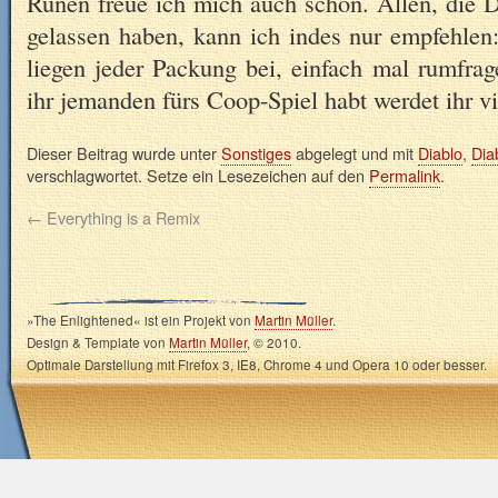
Runen freue ich mich auch schon. Allen, die Di
gelassen haben, kann ich indes nur empfehlen:
liegen jeder Packung bei, einfach mal rumfra
ihr jemanden fürs Coop-Spiel habt werdet ihr v
Dieser Beitrag wurde unter
Sonstiges
abgelegt und mit
Diablo
,
Dia
verschlagwortet. Setze ein Lesezeichen auf den
Permalink
.
←
Everything is a Remix
»The Enlightened« ist ein Projekt von
Martin Müller
.
Design & Template von
Martin Müller
, © 2010.
Optimale Darstellung mit Firefox 3, IE8, Chrome 4 und Opera 10 oder besser.