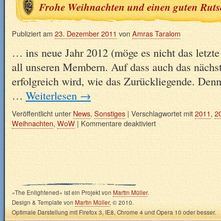
Frohe Weihnachten und einen guten Ruts
Publiziert am
23. Dezember 2011
von
Amras Taralom
… ins neue Jahr 2012 (möge es nicht das letzte
all unseren Membern. Auf dass auch das nächst
erfolgreich wird, wie das Zurückliegende. Den
…
Weiterlesen
→
Veröffentlicht unter
News
,
Sonstiges
|
Verschlagwortet mit
2011
,
2
Weihnachten
,
WoW
|
Kommentare deaktiviert
»The Enlightened« ist ein Projekt von
Martin Müller
.
Design & Template von
Martin Müller
, © 2010.
Optimale Darstellung mit Firefox 3, IE8, Chrome 4 und Opera 10 oder besser.