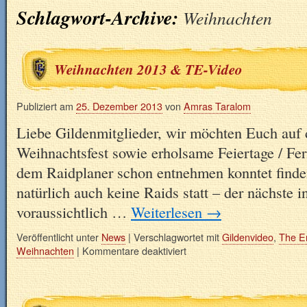
Schlagwort-Archive:
Weihnachten
Weihnachten 2013 & TE-Video
Publiziert am
25. Dezember 2013
von
Amras Taralom
Liebe Gildenmitglieder, wir möchten Euch auf
Weihnachtsfest sowie erholsame Feiertage / Fe
dem Raidplaner schon entnehmen konntet finden
natürlich auch keine Raids statt – der nächste i
voraussichtlich …
Weiterlesen
→
Veröffentlicht unter
News
|
Verschlagwortet mit
Gildenvideo
,
The E
Weihnachten
|
Kommentare deaktiviert