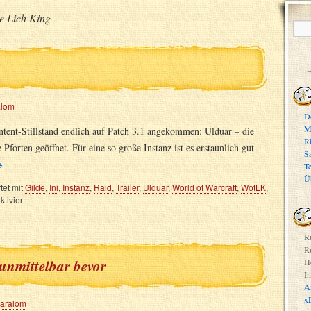
he Lich King
alom
D
M
ntent-Stillstand endlich auf Patch 3.1 angekommen: Ulduar – die
R
Pforten geöffnet. Für eine so große Instanz ist es erstaunlich gut
S
→
T
Ü
et mit
Gilde
,
Ini
,
Instanz
,
Raid
,
Trailer
,
Ulduar
,
World of Warcraft
,
WotLK
,
tiviert
R
R
unmittelbar bevor
H
In
A
x
Taralom