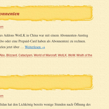
onnenten
lom
g des Addons WotLK in China war mit einem Abonnenten-Anstieg
 Abo oder eine Prepaid-Card haben als Abonnenten) zu rechnen.
pielen jetzt über …
Weiterlesen
→
Abo
,
Blizzard
,
Cataclysm
,
World of Warcraft
,
WotLK
,
WoW
,
Wrath of the
lom
idan hat den Lichkönig bereits wenige Stunden nach Öffnung des