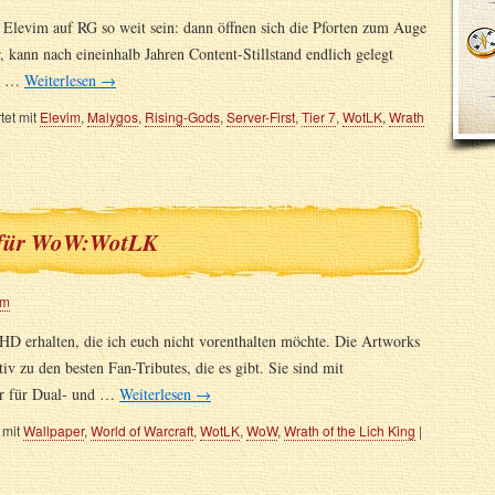
 Elevim auf RG so weit sein: dann öffnen sich die Pforten zum Auge
 kann nach eineinhalb Jahren Content-Stillstand endlich gelegt
t, …
Weiterlesen
→
et mit
Elevim
,
Malygos
,
Rising-Gods
,
Server-First
,
Tier 7
,
WotLK
,
Wrath
r für WoW:WotLK
om
D erhalten, die ich euch nicht vorenthalten möchte. Die Artworks
 zu den besten Fan-Tributes, die es gibt. Sie sind mit
ar für Dual- und …
Weiterlesen
→
 mit
Wallpaper
,
World of Warcraft
,
WotLK
,
WoW
,
Wrath of the Lich King
|