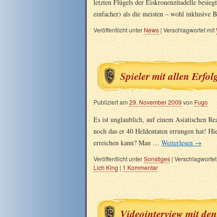
letzten Flügels der Eiskronenzitadelle besie
einfacher) als die meisten – wohl inklusive
Veröffentlicht unter
News
|
Verschlagwortet mit
Spieler mit allen Erfol
Publiziert am
29. November 2009
von
Fugo
Es ist unglaublich, auf einem Asiatischen Re
noch das er 40 Heldentaten errungen hat! Hi
erreichen kann? Man …
Weiterlesen
→
Veröffentlicht unter
Sonstiges
|
Verschlagwortet
Lich King
|
1 Kommentar
Videointerview mit d