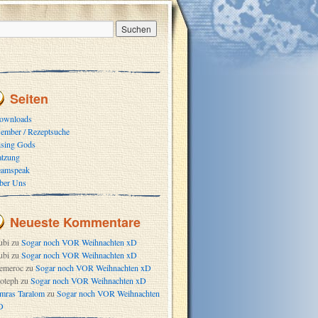
Seiten
ownloads
ember / Rezeptsuche
ising Gods
atzung
eamspeak
ber Uns
Neueste Kommentare
ubi
zu
Sogar noch VOR Weihnachten xD
ubi
zu
Sogar noch VOR Weihnachten xD
emeroc
zu
Sogar noch VOR Weihnachten xD
oteph
zu
Sogar noch VOR Weihnachten xD
mras Taralom
zu
Sogar noch VOR Weihnachten
D