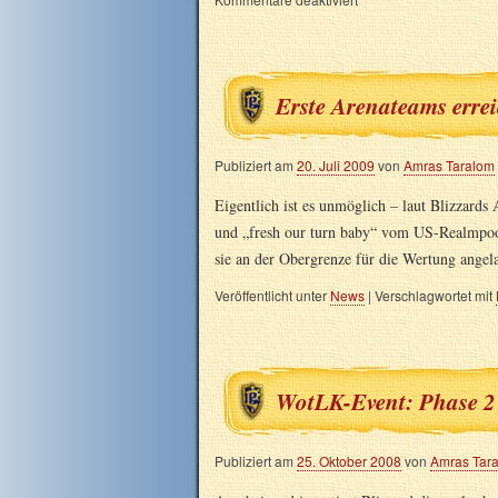
Erste Arenateams erre
Publiziert am
20. Juli 2009
von
Amras Taralom
Eigentlich ist es unmöglich – laut Blizzard
und „fresh our turn baby“ vom US-Realmpool
sie an der Obergrenze für die Wertung ang
Veröffentlicht unter
News
|
Verschlagwortet mit
WotLK-Event: Phase 2
Publiziert am
25. Oktober 2008
von
Amras Tar