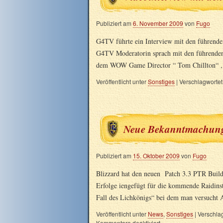
Publiziert am
6. November 2009
von
Fugo
G4TV führte ein Interview mit den führend
G4TV Moderatorin sprach mit den führenden K
dem WOW Game Director “ Tom Chillton“ 
Veröffentlicht unter
Sonstiges
|
Verschlagwortet
Neue Bekanntmachunge
Publiziert am
15. Oktober 2009
von
Fugo
Blizzard hat den neuen Patch 3.3 PTR Buil
Erfolge iengefügt für die kommende Raidinst
Fall des Lichkönigs“ bei dem man versuch
Veröffentlicht unter
News
,
Sonstiges
|
Verschlag
Kommentare deaktiviert