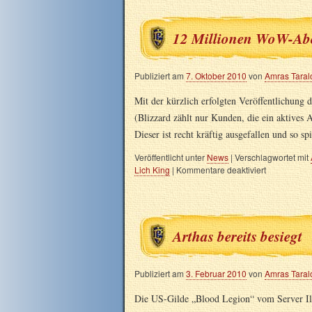
12 Millionen WoW-Ab
Publiziert am
7. Oktober 2010
von
Amras Tara
Mit der kürzlich erfolgten Veröffentlichun
(Blizzard zählt nur Kunden, die ein aktives
Dieser ist recht kräftig ausgefallen und so s
Veröffentlicht unter
News
|
Verschlagwortet mit
Lich King
|
Kommentare deaktiviert
Arthas bereits besiegt
Publiziert am
3. Februar 2010
von
Amras Tara
Die US-Gilde „Blood Legion“ vom Server Ill