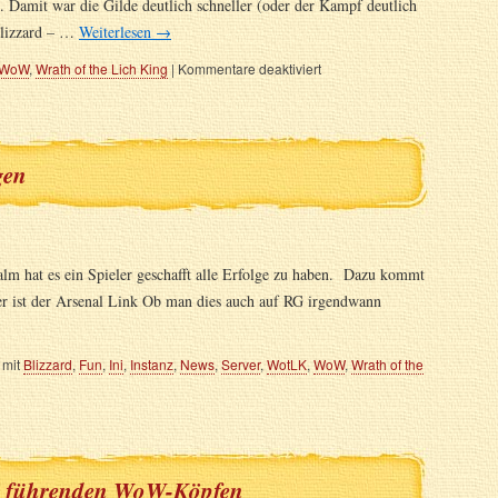
gt. Damit war die Gilde deutlich schneller (oder der Kampf deutlich
 Blizzard – …
Weiterlesen
→
WoW
,
Wrath of the Lich King
|
Kommentare deaktiviert
gen
alm hat es ein Spieler geschafft alle Erfolge zu haben. Dazu kommt
er ist der Arsenal Link Ob man dies auch auf RG irgendwann
 mit
Blizzard
,
Fun
,
Ini
,
Instanz
,
News
,
Server
,
WotLK
,
WoW
,
Wrath of the
en führenden WoW-Köpfen