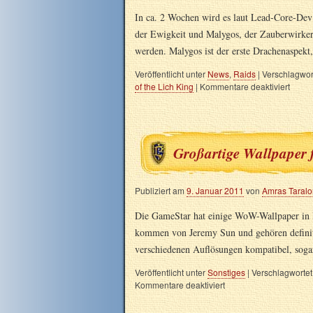
In ca. 2 Wochen wird es laut Lead-Core-Dev
der Ewigkeit und Malygos, der Zauberwirker,
werden. Malygos ist der erste Drachenaspek
Veröffentlicht unter
News
,
Raids
|
Verschlagwort
of the Lich King
|
Kommentare deaktiviert
Großartige Wallpape
Publiziert am
9. Januar 2011
von
Amras Taral
Die GameStar hat einige WoW-Wallpaper in H
kommen von Jeremy Sun und gehören definitiv
verschiedenen Auflösungen kompatibel, sog
Veröffentlicht unter
Sonstiges
|
Verschlagwortet
Kommentare deaktiviert