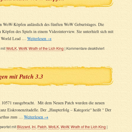
en WoW-Köpfen anlässlich des fünften WoW Geburtstages. Die
öpfen des Spiels in einem Videointerview. Sie unterhielt sich mit
, World Lead …
Weiterlesen
→
 mit
WotLK
,
WoW
,
Wrath of the Lich King
|
Kommentare deaktiviert
n mit Patch 3.3
d 10571 rausgebracht. Mit dem Neuen Patch wurden die neuen
anz Eiskronenzitadelle. Der „Haupterfolg – Kategorie“ heißt “ Der
t Arthas zum …
Weiterlesen
→
wortet mit
Blizzard
,
Ini
,
Patch
,
WotLK
,
WoW
,
Wrath of the Lich King
|