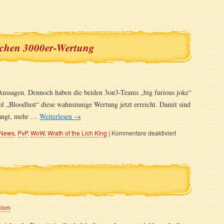
ichen 3000er-Wertung
s Aussagen. Dennoch haben die beiden 3on3-Teams „big furious joke“
 „Bloodlust“ diese wahnsinnige Wertung jetzt erreicht. Damit sind
elangt, mehr …
Weiterlesen
→
News
,
PvP
,
WoW
,
Wrath of the Lich King
|
Kommentare deaktiviert
alom