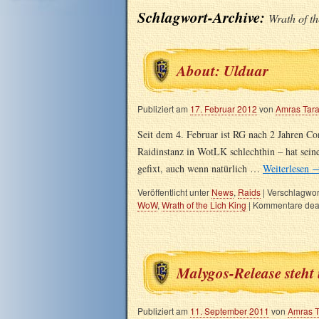
Schlagwort-Archive:
Wrath of t
About: Ulduar
Publiziert am
17. Februar 2012
von
Amras Tar
Seit dem 4. Februar ist RG nach 2 Jahren Co
Raidinstanz in WotLK schlechthin – hat seine 
gefixt, auch wenn natürlich …
Weiterlesen
Veröffentlicht unter
News
,
Raids
|
Verschlagwort
WoW
,
Wrath of the Lich King
|
Kommentare deak
Malygos-Release steht 
Publiziert am
11. September 2011
von
Amras 