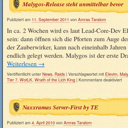
Malygos-Release steht unmittelbar bevor
Publiziert am
11. September 2011
von
Amras Taralom
In ca. 2 Wochen wird es laut Lead-Core-Dev E
sein: dann öffnen sich die Pforten zum Auge d
der Zauberwirker, kann nach eineinhalb Jahren 
endlich gelegt werden. Malygos ist der erste 
Weiterlesen
→
Veröffentlicht unter
News
,
Raids
|
Verschlagwortet mit
Elevim
,
Mal
Tier 7
,
WotLK
,
Wrath of the Lich King
|
Kommentare deaktiviert
Naxxramas Server-First by TE
Publiziert am
4. April 2010
von
Amras Taralom