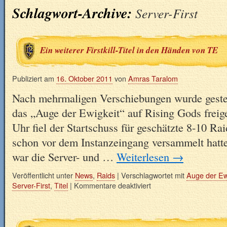
Schlagwort-Archive:
Server-First
Ein weiterer Firstkill-Titel in den Händen von TE
Publiziert am
16. Oktober 2011
von
Amras Taralom
Nach mehrmaligen Verschiebungen wurde geste
das „Auge der Ewigkeit“ auf Rising Gods frei
Uhr fiel der Startschuss für geschätzte 8-10 Ra
schon vor dem Instanzeingang versammelt hatt
war die Server- und …
Weiterlesen
→
Veröffentlicht unter
News
,
Raids
|
Verschlagwortet mit
Auge der Ew
Server-First
,
Titel
|
Kommentare deaktiviert