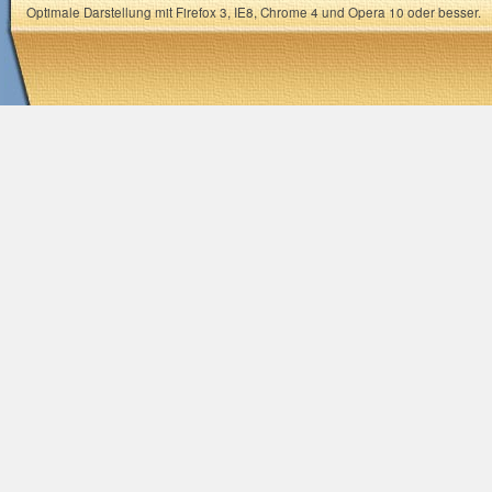
Optimale Darstellung mit Firefox 3, IE8, Chrome 4 und Opera 10 oder besser.