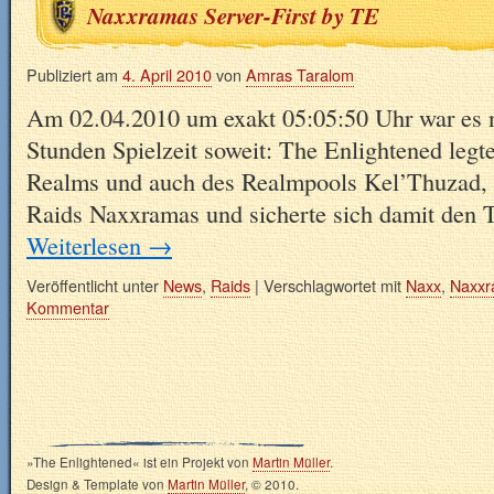
Naxxramas Server-First by TE
Publiziert am
4. April 2010
von
Amras Taralom
Am 02.04.2010 um exakt 05:05:50 Uhr war es 
Stunden Spielzeit soweit: The Enlightened legte
Realms und auch des Realmpools Kel’Thuzad, 
Raids Naxxramas und sicherte sich damit den 
Weiterlesen
→
Veröffentlicht unter
News
,
Raids
|
Verschlagwortet mit
Naxx
,
Naxxr
Kommentar
»The Enlightened« ist ein Projekt von
Martin Müller
.
Design & Template von
Martin Müller
, © 2010.