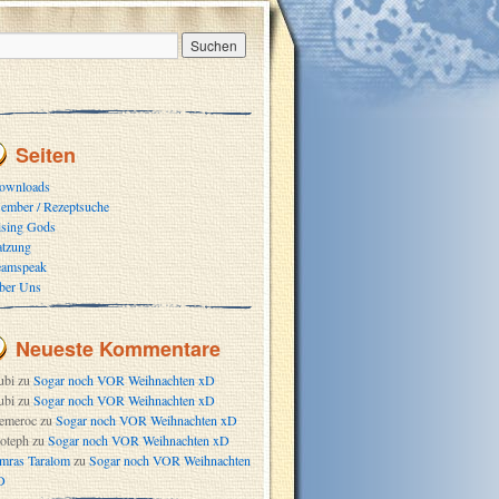
Seiten
ownloads
ember / Rezeptsuche
ising Gods
atzung
eamspeak
ber Uns
Neueste Kommentare
ubi
zu
Sogar noch VOR Weihnachten xD
ubi
zu
Sogar noch VOR Weihnachten xD
emeroc
zu
Sogar noch VOR Weihnachten xD
oteph
zu
Sogar noch VOR Weihnachten xD
mras Taralom
zu
Sogar noch VOR Weihnachten
D