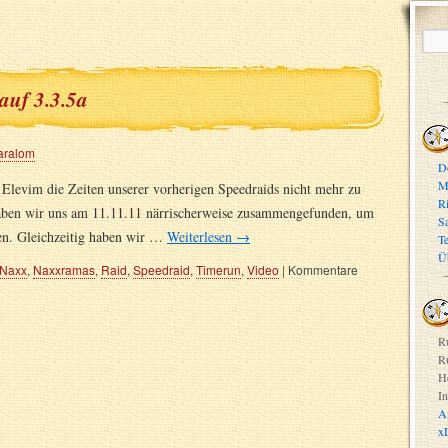
auf 3.3.5a
aralom
D
M
n Elevim die Zeiten unserer vorherigen Speedraids nicht mehr zu
R
haben wir uns am 11.11.11 närrischerweise zusammengefunden, um
S
gen. Gleichzeitig haben wir …
Weiterlesen
→
T
Ü
Naxx
,
Naxxramas
,
Raid
,
Speedraid
,
Timerun
,
Video
|
Kommentare
R
R
H
In
A
x