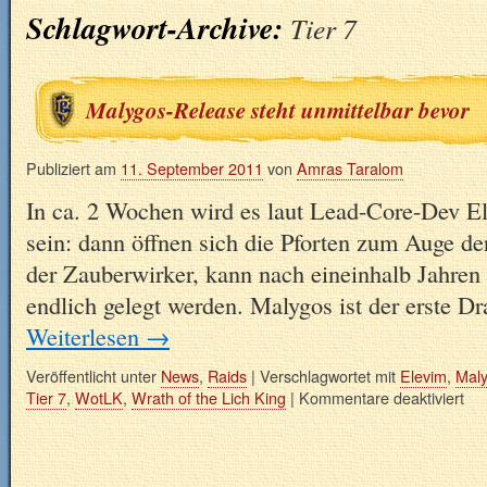
Schlagwort-Archive:
Tier 7
Malygos-Release steht unmittelbar bevor
Publiziert am
11. September 2011
von
Amras Taralom
In ca. 2 Wochen wird es laut Lead-Core-Dev E
sein: dann öffnen sich die Pforten zum Auge d
der Zauberwirker, kann nach eineinhalb Jahren 
endlich gelegt werden. Malygos ist der erste 
Weiterlesen
→
Veröffentlicht unter
News
,
Raids
|
Verschlagwortet mit
Elevim
,
Mal
Tier 7
,
WotLK
,
Wrath of the Lich King
|
Kommentare deaktiviert