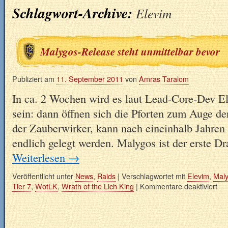
Schlagwort-Archive:
Elevim
Malygos-Release steht unmittelbar bevor
Publiziert am
11. September 2011
von
Amras Taralom
In ca. 2 Wochen wird es laut Lead-Core-Dev E
sein: dann öffnen sich die Pforten zum Auge d
der Zauberwirker, kann nach eineinhalb Jahren 
endlich gelegt werden. Malygos ist der erste 
Weiterlesen
→
Veröffentlicht unter
News
,
Raids
|
Verschlagwortet mit
Elevim
,
Mal
Tier 7
,
WotLK
,
Wrath of the Lich King
|
Kommentare deaktiviert