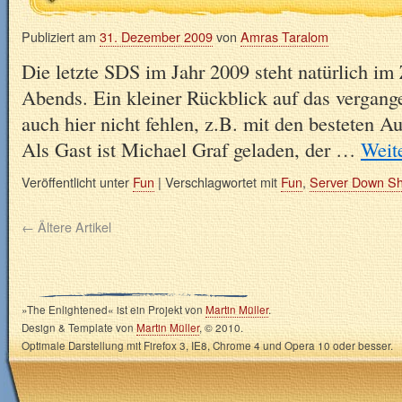
Publiziert am
31. Dezember 2009
von
Amras Taralom
Die letzte SDS im Jahr 2009 steht natürlich im 
Abends. Ein kleiner Rückblick auf das vergange
auch hier nicht fehlen, z.B. mit den besteten A
Als Gast ist Michael Graf geladen, der …
Weit
Veröffentlicht unter
Fun
|
Verschlagwortet mit
Fun
,
Server Down S
←
Ältere Artikel
»The Enlightened« ist ein Projekt von
Martin Müller
.
Design & Template von
Martin Müller
, © 2010.
Optimale Darstellung mit Firefox 3, IE8, Chrome 4 und Opera 10 oder besser.