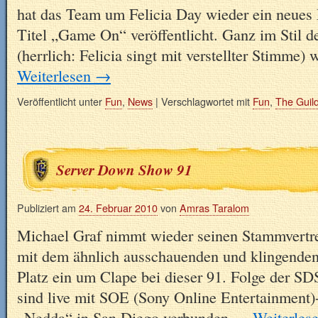
hat das Team um Felicia Day wieder ein neues
Titel „Game On“ veröffentlicht. Ganz im Stil 
(herrlich: Felicia singt mit verstellter Stimme)
Weiterlesen
→
Veröffentlicht unter
Fun
,
News
|
Verschlagwortet mit
Fun
,
The Guil
Server Down Show 91
Publiziert am
24. Februar 2010
von
Amras Taralom
Michael Graf nimmt wieder seinen Stammvertret
mit dem ähnlich ausschauenden und klingenden 
Platz ein um Clape bei dieser 91. Folge der SD
sind live mit SOE (Sony Online Entertainmen
„Nedda“ in San Diego verbunden …
Weiterles