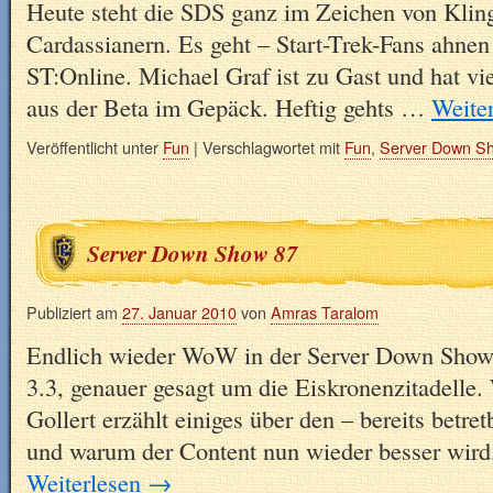
Heute steht die SDS ganz im Zeichen von Klin
Cardassianern. Es geht – Start-Trek-Fans ahne
ST:Online. Michael Graf ist zu Gast und hat vi
aus der Beta im Gepäck. Heftig gehts …
Weite
Veröffentlicht unter
Fun
|
Verschlagwortet mit
Fun
,
Server Down S
Server Down Show 87
Publiziert am
27. Januar 2010
von
Amras Taralom
Endlich wieder WoW in der Server Down Show 
3.3, genauer gesagt um die Eiskronenzitadell
Gollert erzählt einiges über den – bereits betre
und warum der Content nun wieder besser wird
Weiterlesen
→