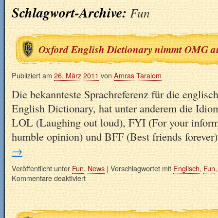
Schlagwort-Archive:
Fun
Oxford English Dictionary nimmt OMG a
Publiziert am
26. März 2011
von
Amras Taralom
Die bekannteste Sprachreferenz für die englisc
English Dictionary, hat unter anderem die I
LOL (Laughing out loud), FYI (For your infor
humble opinion) und BFF (Best friends forever
→
Veröffentlicht unter
Fun
,
News
|
Verschlagwortet mit
Englisch
,
Fun
Kommentare deaktiviert