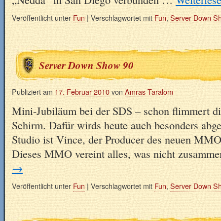
Veröffentlicht unter
Fun
|
Verschlagwortet mit
Fun
,
Server Down S
Server Down Show 90
Publiziert am
17. Februar 2010
von
Amras Taralom
Mini-Jubiläum bei der SDS – schon flimmert di
Schirm. Dafür wirds heute auch besonders abge
Studio ist Vince, der Producer des neuen MMO
Dieses MMO vereint alles, was nicht zusamm
→
Veröffentlicht unter
Fun
|
Verschlagwortet mit
Fun
,
Server Down S