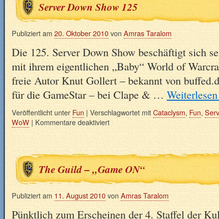
Server Down Show 125
Publiziert am
20. Oktober 2010
von
Amras Taralom
Die 125. Server Down Show beschäftigt sich se
mit ihrem eigentlichen „Baby“ World of Warcraf
freie Autor Knut Gollert – bekannt von buffed.
für die GameStar – bei Clape & …
Weiterlese
Veröffentlicht unter
Fun
|
Verschlagwortet mit
Cataclysm
,
Fun
,
Ser
WoW
|
Kommentare deaktiviert
The Guild – „Game ON“
Publiziert am
11. August 2010
von
Amras Taralom
Pünktlich zum Erscheinen der 4. Staffel der Ku