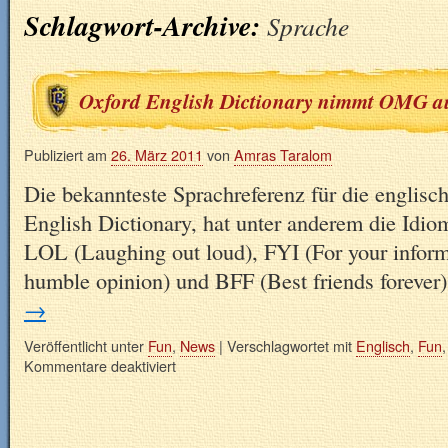
Schlagwort-Archive:
Sprache
Oxford English Dictionary nimmt OMG a
Publiziert am
26. März 2011
von
Amras Taralom
Die bekannteste Sprachreferenz für die englisc
English Dictionary, hat unter anderem die I
LOL (Laughing out loud), FYI (For your infor
humble opinion) und BFF (Best friends forever
→
Veröffentlicht unter
Fun
,
News
|
Verschlagwortet mit
Englisch
,
Fun
Kommentare deaktiviert