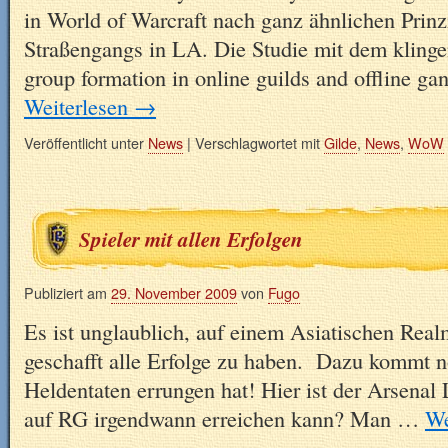
in World of Warcraft nach ganz ähnlichen Prinz
Straßengangs in LA. Die Studie mit dem kli
group formation in online guilds and offline ga
Weiterlesen
→
Veröffentlicht unter
News
|
Verschlagwortet mit
Gilde
,
News
,
WoW
Spieler mit allen Erfolgen
Publiziert am
29. November 2009
von
Fugo
Es ist unglaublich, auf einem Asiatischen Realm
geschafft alle Erfolge zu haben. Dazu kommt n
Heldentaten errungen hat! Hier ist der Arsena
auf RG irgendwann erreichen kann? Man …
We