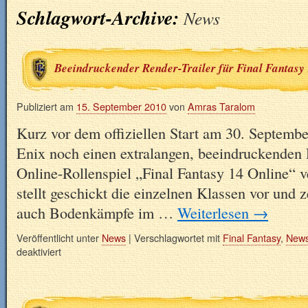
Schlagwort-Archive:
News
Beeindruckender Render-Trailer für Final Fantasy
Publiziert am
15. September 2010
von
Amras Taralom
Kurz vor dem offiziellen Start am 30. Septembe
Enix noch einen extralangen, beeindruckenden 
Online-Rollenspiel „Final Fantasy 14 Online“ ve
stellt geschickt die einzelnen Klassen vor und z
auch Bodenkämpfe im …
Weiterlesen
→
Veröffentlicht unter
News
|
Verschlagwortet mit
Final Fantasy
,
New
deaktiviert