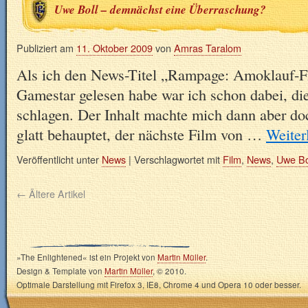
Uwe Boll – demnächst eine Überraschung?
Publiziert am
11. Oktober 2009
von
Amras Taralom
Als ich den News-Titel „Rampage: Amoklauf-F
Gamestar gelesen habe war ich schon dabei, di
schlagen. Der Inhalt machte mich dann aber do
glatt behauptet, der nächste Film von …
Weiter
Veröffentlicht unter
News
|
Verschlagwortet mit
Film
,
News
,
Uwe Bo
←
Ältere Artikel
»The Enlightened« ist ein Projekt von
Martin Müller
.
Design & Template von
Martin Müller
, © 2010.
Optimale Darstellung mit Firefox 3, IE8, Chrome 4 und Opera 10 oder besser.