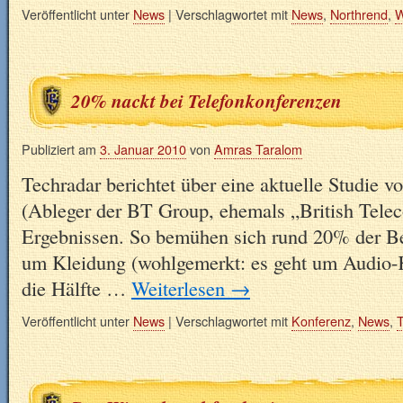
Veröffentlicht unter
News
|
Verschlagwortet mit
News
,
Northrend
,
W
20% nackt bei Telefonkonferenzen
Publiziert am
3. Januar 2010
von
Amras Taralom
Techradar berichtet über eine aktuelle Studie 
(Ableger der BT Group, ehemals „British Tele
Ergebnissen. So bemühen sich rund 20% der Be
um Kleidung (wohlgemerkt: es geht um Audio
die Hälfte …
Weiterlesen
→
Veröffentlicht unter
News
|
Verschlagwortet mit
Konferenz
,
News
,
T