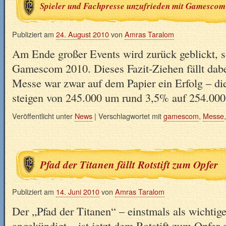
Spieler und Fachpresse unzufrieden mit Gamescom
Publiziert am
24. August 2010
von
Amras Taralom
Am Ende großer Events wird zurück geblickt, s
Gamescom 2010. Dieses Fazit-Ziehen fällt dabe
Messe war zwar auf dem Papier ein Erfolg – d
steigen von 245.000 um rund 3,5% auf 254.0
Veröffentlicht unter
News
|
Verschlagwortet mit
gamescom
,
Messe
Pfad der Titanen fällt Rotstift zum Opfer
Publiziert am
14. Juni 2010
von
Amras Taralom
Der „Pfad der Titanen“ – einstmals als wichtig
angekündigt – ist jetzt dem Rotstift zum Opfer 