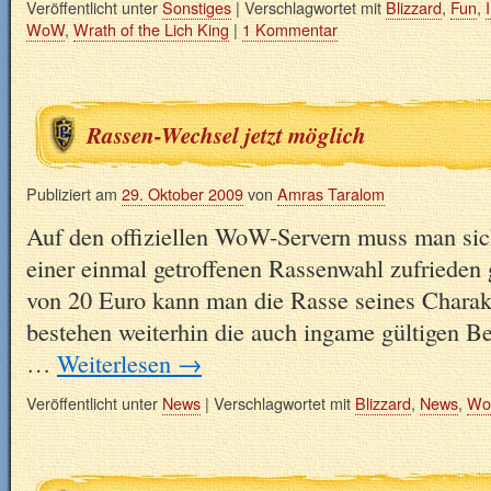
Veröffentlicht unter
Sonstiges
|
Verschlagwortet mit
Blizzard
,
Fun
,
I
WoW
,
Wrath of the Lich King
|
1 Kommentar
Rassen-Wechsel jetzt möglich
Publiziert am
29. Oktober 2009
von
Amras Taralom
Auf den offiziellen WoW-Servern muss man sic
einer einmal getroffenen Rassenwahl zufrieden
von 20 Euro kann man die Rasse seines Charak
bestehen weiterhin die auch ingame gültigen B
…
Weiterlesen
→
Veröffentlicht unter
News
|
Verschlagwortet mit
Blizzard
,
News
,
W