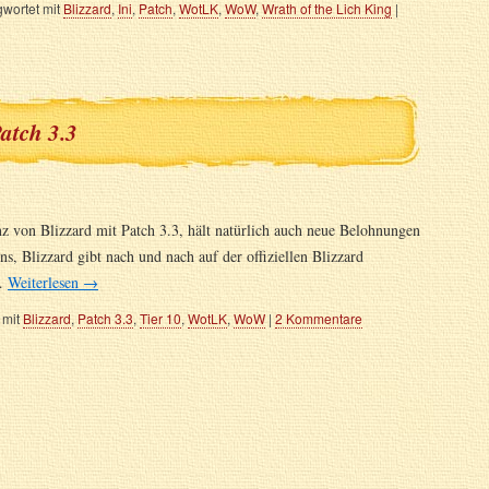
wortet mit
Blizzard
,
Ini
,
Patch
,
WotLK
,
WoW
,
Wrath of the Lich King
|
atch 3.3
z von Blizzard mit Patch 3.3, hält natürlich auch neue Belohnungen
ns, Blizzard gibt nach und nach auf der offiziellen Blizzard
 …
Weiterlesen
→
 mit
Blizzard
,
Patch 3.3
,
Tier 10
,
WotLK
,
WoW
|
2 Kommentare