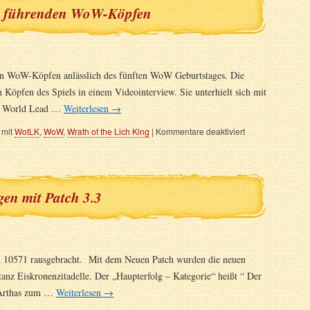
en führenden WoW-Köpfen
en WoW-Köpfen anlässlich des fünften WoW Geburtstages. Die
öpfen des Spiels in einem Videointerview. Sie unterhielt sich mit
, World Lead …
Weiterlesen
→
 mit
WotLK
,
WoW
,
Wrath of the Lich King
|
Kommentare deaktiviert
n mit Patch 3.3
d 10571 rausgebracht. Mit dem Neuen Patch wurden die neuen
anz Eiskronenzitadelle. Der „Haupterfolg – Kategorie“ heißt “ Der
t Arthas zum …
Weiterlesen
→