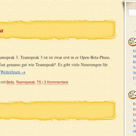
ta
D
M
mspeak 3. Teamspeak 3 ist ist zwar erst in er Open-Beta-Phase,
R
n fast genauso gut wie Teamspeak². Es gibt viele Neuerungen für
S
…
Weiterlesen
→
T
Ü
 mit
Beta
,
Teamspeak
,
TS
|
3 Kommentare
R
R
H
In
A
x