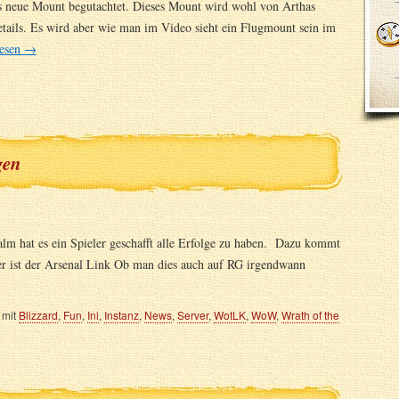
neue Mount begutachtet. Dieses Mount wird wohl von Arthas
etails. Es wird aber wie man im Video sieht ein Flugmount sein im
lesen
→
gen
alm hat es ein Spieler geschafft alle Erfolge zu haben. Dazu kommt
er ist der Arsenal Link Ob man dies auch auf RG irgendwann
 mit
Blizzard
,
Fun
,
Ini
,
Instanz
,
News
,
Server
,
WotLK
,
WoW
,
Wrath of the