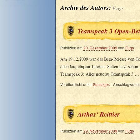
Archiv des Autors:
Fugo
Teamspeak 3 Open-Be
Publiziert am
20. Dezember 2009
von
Fugo
Am 19.12.2009 war das Beta-Release von Tea
doch laut einpaar Internet-Seiten jetzt scho
Teamspeak 3: Alles neue zu Teamspeak 3 
Veröffentlicht unter
Sonstiges
|
Verschlagwortet
Arthas‘ Reittier
Publiziert am
29. November 2009
von
Fugo