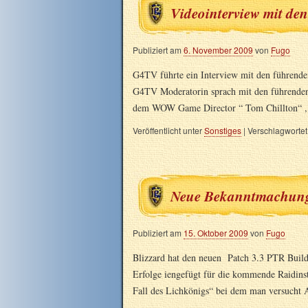
Videointerview mit d
Publiziert am
6. November 2009
von
Fugo
G4TV führte ein Interview mit den führend
G4TV Moderatorin sprach mit den führenden K
dem WOW Game Director “ Tom Chillton“ 
Veröffentlicht unter
Sonstiges
|
Verschlagwortet
Neue Bekanntmachunge
Publiziert am
15. Oktober 2009
von
Fugo
Blizzard hat den neuen Patch 3.3 PTR Buil
Erfolge iengefügt für die kommende Raidinst
Fall des Lichkönigs“ bei dem man versuch