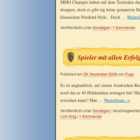
MMO Champio haben auf dem Testrealm das 
droppen, doch es gibt eig keine genaueren D
klassischen Nordend Style. Doch …
Weiter
Veröffentlicht unter
Sonstiges
|
1 Kommentar
Spieler mit allen Erfol
Publiziert am
29. November 2009
von
Fugo
Es ist unglaublich, auf einem Asiatischen Re
noch das er 40 Heldentaten errungen hat! Hi
erreichen kann? Man …
Weiterlesen
→
Veröffentlicht unter
Sonstiges
|
Verschlagwortet
Lich King
|
1 Kommentar