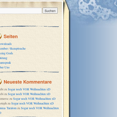
Seiten
ownloads
ember / Rezeptsuche
ising Gods
atzung
eamspeak
ber Uns
Neueste Kommentare
ubi
zu
Sogar noch VOR Weihnachten xD
ubi
zu
Sogar noch VOR Weihnachten xD
emeroc
zu
Sogar noch VOR Weihnachten xD
oteph
zu
Sogar noch VOR Weihnachten xD
mras Taralom
zu
Sogar noch VOR Weihnachten
D