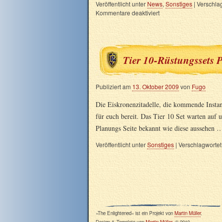
Veröffentlicht unter
News
,
Sonstiges
|
Verschlag
Kommentare deaktiviert
Tier 10-Rüstungssets P
Publiziert am
13. Oktober 2009
von
Fugo
Die Eiskronenzitadelle, die kommende Instan
für euch bereit. Das Tier 10 Set warten auf u
Planungs Seite bekannt wie diese aussehen
Veröffentlicht unter
Sonstiges
|
Verschlagwortet
»The Enlightened« ist ein Projekt von
Martin Müller
.