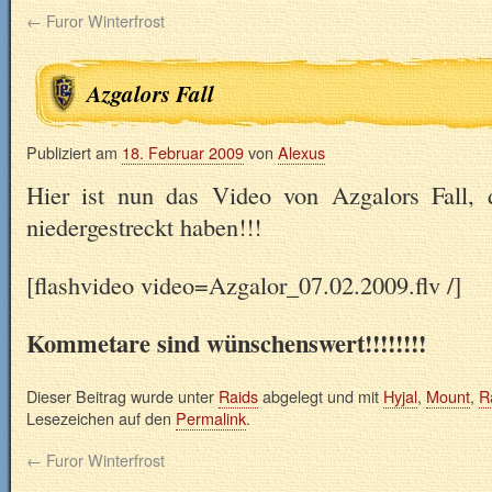
←
Furor Winterfrost
Azgalors Fall
Publiziert am
18. Februar 2009
von
Alexus
Hier ist nun das Video von Azgalors Fall,
niedergestreckt haben!!!
[flashvideo video=Azgalor_07.02.2009.flv /]
Kommetare sind wünschenswert!!!!!!!!
Dieser Beitrag wurde unter
Raids
abgelegt und mit
Hyjal
,
Mount
,
R
Lesezeichen auf den
Permalink
.
←
Furor Winterfrost