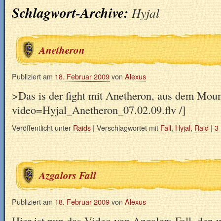
Schlagwort-Archive:
Hyjal
Anetheron
Publiziert am
18. Februar 2009
von
Alexus
>Das is der fight mit Anetheron, aus dem Moun
video=Hyjal_Anetheron_07.02.09.flv /]
Veröffentlicht unter
Raids
|
Verschlagwortet mit
Fall
,
Hyjal
,
Raid
|
3
Azgalors Fall
Publiziert am
18. Februar 2009
von
Alexus
Hier ist nun das Video von Azgalors Fall, den