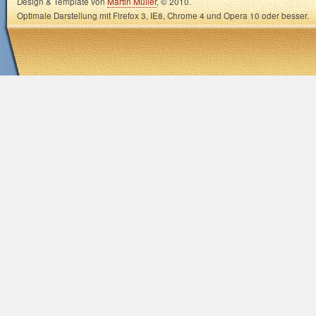
Design & Template von
Martin Müller
, © 2010.
Optimale Darstellung mit Firefox 3, IE8, Chrome 4 und Opera 10 oder besser.