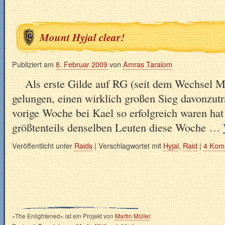
Mount Hyjal clear!
Publiziert am
8. Februar 2009
von
Amras Taralom
Als erste Gilde auf RG (seit dem Wechsel Man
gelungen, einen wirklich großen Sieg davonzu
vorige Woche bei Kael so erfolgreich waren hat
größtenteils denselben Leuten diese Woche …
Veröffentlicht unter
Raids
|
Verschlagwortet mit
Hyjal
,
Raid
|
4 Kom
»The Enlightened« ist ein Projekt von
Martin Müller
.