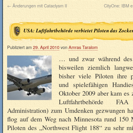
←
Änderungen mit Cataclysm II
CityOne: IBM e
USA: Luftfahrtbehörde verbietet Piloten das Zocke
Publiziert am
29. April 2010
von
Amras Taralom
… und zwar während des 
bisweilen ziemlich langw
bisher viele Piloten ihre
und spielefähigen Handie
Oktober 2009 aber kam es z
Luftfahrtbehörde FAA
Administration) zum Umdenken gezwungen hat
flog auf dem Weg nach Minnesota rund 150 M
Piloten des „Northwest Flight 188“ zu sehr mi