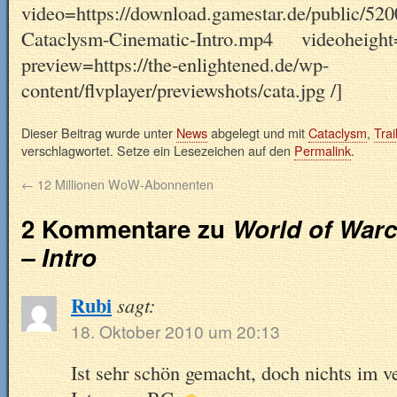
video=https://download.gamestar.de/public/5
Cataclysm-Cinematic-Intro.mp4 videoheig
preview=https://the-enlightened.de/wp-
content/flvplayer/previewshots/cata.jpg /]
Dieser Beitrag wurde unter
News
abgelegt und mit
Cataclysm
,
Trai
verschlagwortet. Setze ein Lesezeichen auf den
Permalink
.
←
12 Millionen WoW-Abonnenten
2 Kommentare zu
World of Warc
– Intro
Rubi
sagt:
18. Oktober 2010 um 20:13
Ist sehr schön gemacht, doch nichts im v