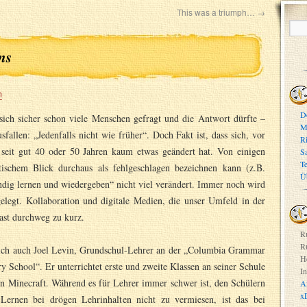
This was a triumph…
→
ns
m
D
ich sicher schon viele Menschen gefragt und die Antwort dürfte –
M
fallen: „Jedenfalls nicht wie früher“. Doch Fakt ist, dass sich, vor
R
seit gut 40 oder 50 Jahren kaum etwas geändert hat. Von einigen
S
T
ischem Blick durchaus als fehlgeschlagen bezeichnen kann (z.B.
Ü
ndig lernen und wiedergeben“ nicht viel verändert. Immer noch wird
gelegt. Kollaboration und digitale Medien, die unser Umfeld in der
ast durchweg zu kurz.
R
R
sich auch Joel Levin, Grundschul-Lehrer an der „Columbia Grammar
H
y School“. Er unterrichtet erste und zweite Klassen an seiner Schule
In
on Minecraft. Während es für Lehrer immer schwer ist, den Schülern
A
x
Lernen bei drögen Lehrinhalten nicht zu vermiesen, ist das bei