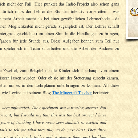
lich nicht der Fall. Hier punktet das Indie-Projekt also schon ganz
atürlich muss der Lehrer die Stunden intensiv vorbereiten – was
r mehr Arbeit macht als bei einer gewöhnlichen Lehrmethode – da
chen Möglichkeiten nicht gerade zugänglich ist. Der Lehrer schafft
ntergrundgeschichte (um einen Sinn in die Handlungen zu bringen,
ufgaben für jede Stunde aus. Diese Aufgaben können zum Teil nur
en spielerisch im Team zu arbeiten und die Arbeit der Anderen zu
ne Zweifel, zum Beispiel ob die Kinder sich überhaupt von einem
istern lassen würden. Oder ob sie mit der Steuerung zurecht kämen.
tte, um es in den Lehrplänen unterbringen zu können. All diese
t, wie Levine auf seinem Blog
The Minecraft Teacher
berichtet:
ns were unfounded. The experiment was a rousing success. Not
 unit, but I would say that this was the best project I have
years of teaching I have never seen students so excited and
alls to tell me what they plan to do next class. They draw
 sit at the lunch tables and strategize their next building