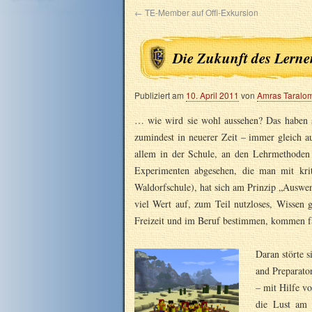
←
TE-Member auf Offi-Exkursion
Die Zukunft des Lerne
Publiziert am
10. April 2011
von
Amras Taralo
… wie wird sie wohl aussehen? Das haben s
zumindest in neuerer Zeit – immer gleich aus
allem in der Schule, an den Lehrmethoden 
Experimenten abgesehen, die man mit krit
Waldorfschule), hat sich am Prinzip „Auswe
viel Wert auf, zum Teil nutzloses, Wissen 
Freizeit und im Beruf bestimmen, kommen f
Daran störte 
and Preparator
– mit Hilfe v
die Lust am 