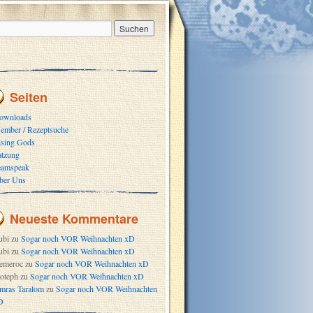
Seiten
ownloads
ember / Rezeptsuche
ising Gods
atzung
eamspeak
ber Uns
Neueste Kommentare
ubi
zu
Sogar noch VOR Weihnachten xD
ubi
zu
Sogar noch VOR Weihnachten xD
emeroc
zu
Sogar noch VOR Weihnachten xD
oteph
zu
Sogar noch VOR Weihnachten xD
mras Taralom
zu
Sogar noch VOR Weihnachten
D