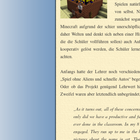
Spielen natür
von selbst. N
zunächst soga
Minecraft aufgrund der schier unerschöpfli
daher Welten und denkt sich neben einer Hi
die die Schüler vollführen sollen) auch A
kooperativ gelöst werden, die Schüler lern
achten.
Anfangs hatte der Lehrer noch verschiede
„Spiel ohne Aliens und schnelle Autos“ bege
Oder ob das Projekt genügend Lehrwert hä
Zweifel waren aber letztendlich unbegründe
„As it turns out, all of these concer
only did we have a productive and fun
ever done in the classroom. In my 8 
engaged. They run up to me in the h
pictures about the game in art. They