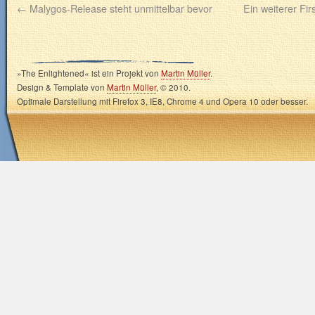
←
Malygos-Release steht unmittelbar bevor
Ein weiterer Fir
»The Enlightened« ist ein Projekt von
Martin Müller
.
Design & Template von
Martin Müller
, © 2010.
Optimale Darstellung mit Firefox 3, IE8, Chrome 4 und Opera 10 oder besser.