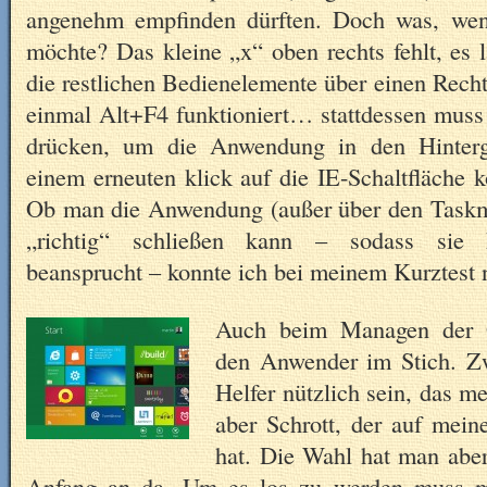
angenehm empfinden dürften. Doch was, wen
möchte? Das kleine „x“ oben rechts fehlt, es l
die restlichen Bedienelemente über einen Recht
einmal Alt+F4 funktioniert… stattdessen mus
drücken, um die Anwendung in den Hinterg
einem erneuten klick auf die IE-Schaltfläche 
Ob man die Anwendung (außer über den Taskm
„richtig“ schließen kann – sodass sie k
beansprucht – konnte ich bei meinem Kurztest n
Auch beim Managen der 
den Anwender im Stich. Zw
Helfer nützlich sein, das m
aber Schrott, der auf mei
hat. Die Wahl hat man aber
Anfang an da. Um es los zu werden muss m