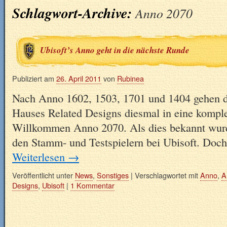
Schlagwort-Archive:
Anno 2070
Ubisoft’s Anno geht in die nächste Runde
Publiziert am
26. April 2011
von
Rubinea
Nach Anno 1602, 1503, 1701 und 1404 gehen d
Hauses Related Designs diesmal in eine komple
Willkommen Anno 2070. Als dies bekannt wurde
den Stamm- und Testspielern bei Ubisoft. Doch
Weiterlesen
→
Veröffentlicht unter
News
,
Sonstiges
|
Verschlagwortet mit
Anno
,
A
Designs
,
Ubisoft
|
1 Kommentar