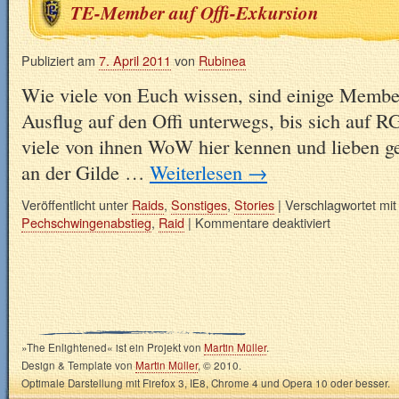
TE-Member auf Offi-Exkursion
Publiziert am
7. April 2011
von
Rubinea
Wie viele von Euch wissen, sind einige Membe
Ausflug auf den Offi unterwegs, bis sich auf R
viele von ihnen WoW hier kennen und lieben g
an der Gilde …
Weiterlesen
→
Veröffentlicht unter
Raids
,
Sonstiges
,
Stories
|
Verschlagwortet mit
Pechschwingenabstieg
,
Raid
|
Kommentare deaktiviert
»The Enlightened« ist ein Projekt von
Martin Müller
.
Design & Template von
Martin Müller
, © 2010.
Optimale Darstellung mit Firefox 3, IE8, Chrome 4 und Opera 10 oder besser.