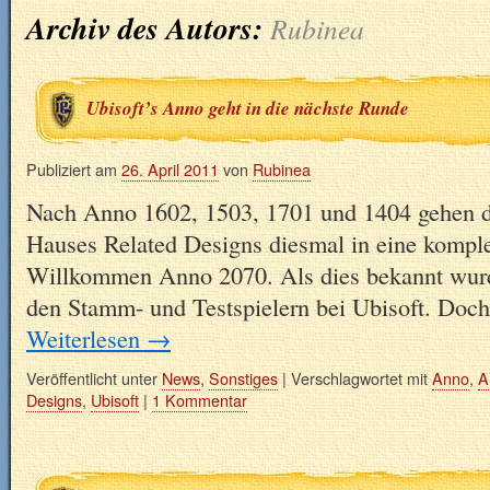
Archiv des Autors:
Rubinea
Ubisoft’s Anno geht in die nächste Runde
Publiziert am
26. April 2011
von
Rubinea
Nach Anno 1602, 1503, 1701 und 1404 gehen d
Hauses Related Designs diesmal in eine komple
Willkommen Anno 2070. Als dies bekannt wurde
den Stamm- und Testspielern bei Ubisoft. Doch
Weiterlesen
→
Veröffentlicht unter
News
,
Sonstiges
|
Verschlagwortet mit
Anno
,
A
Designs
,
Ubisoft
|
1 Kommentar