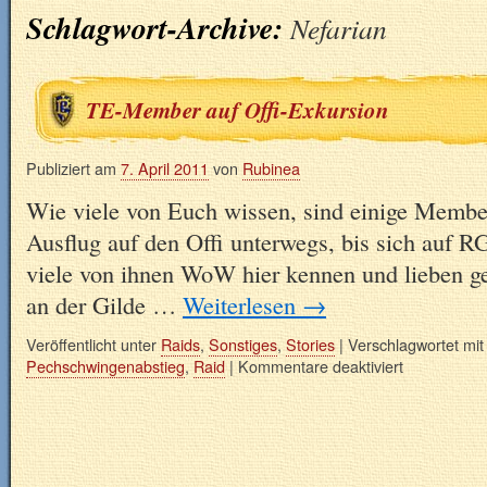
Schlagwort-Archive:
Nefarian
TE-Member auf Offi-Exkursion
Publiziert am
7. April 2011
von
Rubinea
Wie viele von Euch wissen, sind einige Membe
Ausflug auf den Offi unterwegs, bis sich auf R
viele von ihnen WoW hier kennen und lieben g
an der Gilde …
Weiterlesen
→
Veröffentlicht unter
Raids
,
Sonstiges
,
Stories
|
Verschlagwortet mit
Pechschwingenabstieg
,
Raid
|
Kommentare deaktiviert