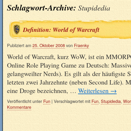
Schlagwort-Archive:
Stupidedia
Definition: World of Warcraft
Publiziert am
25. Oktober 2008
von
Fraenky
World of Warcraft, kurz WoW, ist ein MMORP
Online Role Playing Game zu Deutsch: Massive
gelangweilter Nerds). Es gilt als der häufigste
letzten zwei Jahrzehnte (neben Second Life)
eine Droge bezeichnen, …
Weiterlesen
→
Veröffentlicht unter
Fun
|
Verschlagwortet mit
Fun
,
Stupidedia
,
Worl
Kommentare