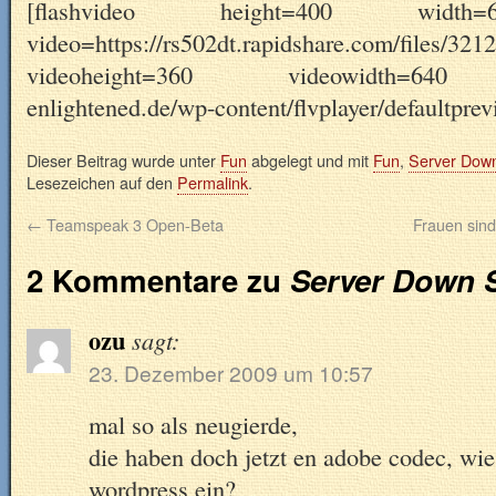
[flashvideo height=400 width=
video=https://rs502dt.rapidshare.com/files
videoheight=360 videowidth=640 pr
enlightened.de/wp-content/flvplayer/defaultprev
Dieser Beitrag wurde unter
Fun
abgelegt und mit
Fun
,
Server Dow
Lesezeichen auf den
Permalink
.
←
Teamspeak 3 Open-Beta
Frauen sin
2 Kommentare zu
Server Down 
ozu
sagt:
23. Dezember 2009 um 10:57
mal so als neugierde,
die haben doch jetzt en adobe codec, wie
wordpress ein?