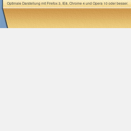
Optimale Darstellung mit Firefox 3, IE8, Chrome 4 und Opera 10 oder besser.