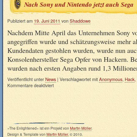
Nach Sony und Nintendo jetzt auch Sega
Publiziert am
19. Juni 2011
von
Shaddowe
Nachdem Mitte April das Unternehmen Sony v
angegriffen wurde und schätzungsweise mehr a
Kundendaten gestohlen wurden, wurde nun auc
Konsolenhersteller Sega Opfer von Hackern. Be
wurden nach ersten Angaben rund 1,3 Millio
Veröffentlicht unter
News
|
Verschlagwortet mit
Anonymous
,
Hack
,
Kommentare deaktiviert
»The Enlightened« ist ein Projekt von
Martin Müller
.
Design & Template von
Martin Müller
, © 2010.