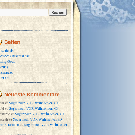
Seiten
ownloads
ember / Rezeptsuche
ising Gods
atzung
eamspeak
ber Uns
Neueste Kommentare
ubi
zu
Sogar noch VOR Weihnachten xD
ubi
zu
Sogar noch VOR Weihnachten xD
emeroc
zu
Sogar noch VOR Weihnachten xD
oteph
zu
Sogar noch VOR Weihnachten xD
mras Taralom
zu
Sogar noch VOR Weihnachten
D