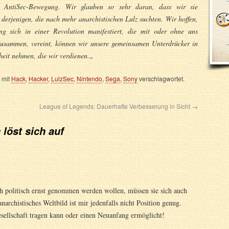
 AntiSec-Bewegung. Wir glauben so sehr daran, dass wir sie
derjenigen, die nach mehr anarchistischen Lulz suchten. Wir hoffen,
ng sich in einer Revolution manifestiert, die mit oder ohne uns
Zusammen, vereint, können wir unsere gemeinsamen Unterdrücker in
heit nehmen, die wir verdienen.
„
 mit
Hack
,
Hacker
,
LulzSec
,
Nintendo
,
Sega
,
Sony
verschlagwortet.
League of Legends: Dauerhafte Verbesserung in Sicht
→
 löst sich auf
 politisch ernst genommen werden wollen, müssen sie sich auch
anarchistisches Weltbild ist mir jedenfalls nicht Position genug.
esellschaft tragen kann oder einen Neuanfang ermöglicht!