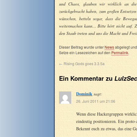
und Chaos, glauben wir wirklich an die
zurückgebracht haben, zum großen Entsetzen 
wünschen, betteln sogar, dass die Bewegu
weitermachen kann… Bitte hört nicht auf. 
den Staub treten und uns die Macht und Frei
Dieser Beitrag wurde unter
News
abgelegt und
Setze ein Lesezeichen auf den
Permalink
.
←
Rising Gods goes 3.3.5a
Ein Kommentar zu
LulzSec
Dominik
sagt:
26. Juni 2011 um 21:06
Wenn diese Hackergruppen wirklich
eindeutig positionieren. Ein proto-
Bekennt euch zu etwas, das eine G