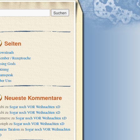
Seiten
ownloads
ember / Rezeptsuche
ising Gods
atzung
eamspeak
ber Uns
Neueste Kommentare
ubi
zu
Sogar noch VOR Weihnachten xD
ubi
zu
Sogar noch VOR Weihnachten xD
emeroc
zu
Sogar noch VOR Weihnachten xD
oteph
zu
Sogar noch VOR Weihnachten xD
mras Taralom
zu
Sogar noch VOR Weihnachten
D