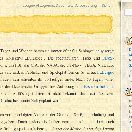
League of Legends: Dauerhafte Verbesserung in Sicht
→
m
D
n Tagen und Wochen hatten sie immer öfter für Schlagzeilen gesorgt:
M
es Kollektivs „LuluzSec“. Die spektakulären Hacks und
DDoS-
R
ony, das FBI, das CIA, die NASA, die US-Navy, SEGA, Nintendo,
S
T
diverse andere Publisher und Spieleplattformen (u. a. auch
„League
Ü
 finden nun scheinbar ihr vorläufiges Ende. Nach 50 Tagen voller
gab die Hacktivisten-Gruppe ihre Auflösung
auf Pastebin bekannt
.
e zur Auflösung führten ist nicht bekannt, der Text lässt aber
für eine bestimmte Zeit geplant war.
R
R
H
den vorher erfolgten Aktionen der Gruppe – Spaß, Unterhaltung und
In
ngegeben. Doch anders als bisher vermutet scheinen doch auch
A
x
e Rolle gespielt zu haben: „
… hinter der Maske, hinter dem Irrsinn