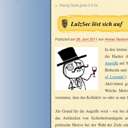
←
Rising Gods goes 3.3.5a
LulzSec löst sich auf
Publiziert am
26. Juni 2011
von
Amras Taralo
In den letzte
die Hacker d
Angriffe
auf S
Bethesda und 
of Legends“
)
Aktivitäten 
Welche Motiv
vermuten, dass das Kollektiv so oder so nur 
Als Grund für die Angriffe wird – wie bei 
das Aufdecken von Sicherheitsmängeln a
politische Motive bei der Wahl der Ziele ein