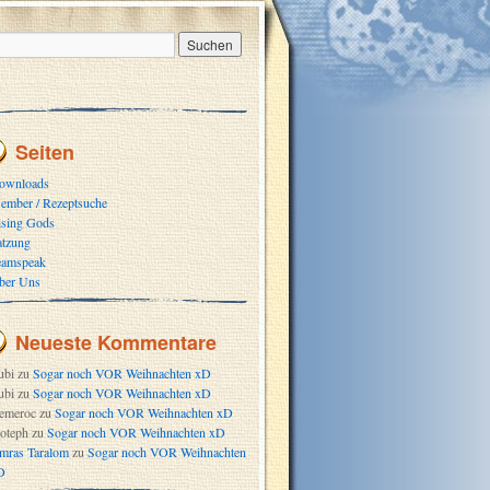
Seiten
ownloads
ember / Rezeptsuche
ising Gods
atzung
eamspeak
ber Uns
Neueste Kommentare
ubi
zu
Sogar noch VOR Weihnachten xD
ubi
zu
Sogar noch VOR Weihnachten xD
emeroc
zu
Sogar noch VOR Weihnachten xD
oteph
zu
Sogar noch VOR Weihnachten xD
mras Taralom
zu
Sogar noch VOR Weihnachten
D