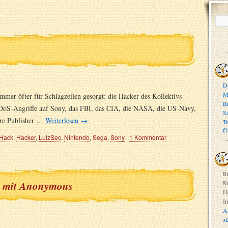
m
D
M
mmer öfter für Schlagzeilen gesorgt: die Hacker des Kollektivs
R
DoS-Angriffe auf Sony, das FBI, das CIA, die NASA, die US-Navy,
S
ere Publisher …
Weiterlesen
→
T
Ü
Hack
,
Hacker
,
LulzSec
,
Nintendo
,
Sega
,
Sony
|
1 Kommentar
R
ch mit Anonymous
R
H
In
A
x