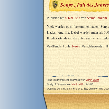
Sonys „Fail des Jahre
Publiziert am
5. Mai 2011
von
Amras Taralom
Viele werden es mitbekommen haben: Sonys 
Hacker-Angriffe. Dabei wurden mehr als 100
Kreditkartendaten, darunter auch eine minde
Veröffentlicht unter
News
|
Verschlagwortet mit
»The Enlightened« ist ein Projekt von
Martin Müller
.
Design & Template von
Martin Müller
, © 2010.
Optimale Darstellung mit Firefox 3, IE8, Chrome 4 und Oper