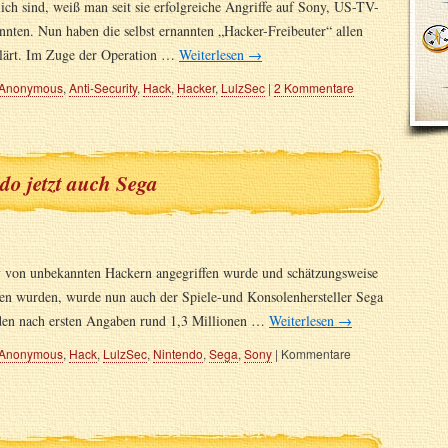
ich sind, weiß man seit sie erfolgreiche Angriffe auf Sony, US-TV-
nten. Nun haben die selbst ernannten „Hacker-Freibeuter“ allen
klärt. Im Zuge der Operation …
Weiterlesen
→
Anonymous
,
Anti-Security
,
Hack
,
Hacker
,
LulzSec
|
2 Kommentare
o jetzt auch Sega
von unbekannten Hackern angegriffen wurde und schätzungsweise
en wurden, wurde nun auch der Spiele-und Konsolenhersteller Sega
den nach ersten Angaben rund 1,3 Millionen …
Weiterlesen
→
Anonymous
,
Hack
,
LulzSec
,
Nintendo
,
Sega
,
Sony
|
Kommentare