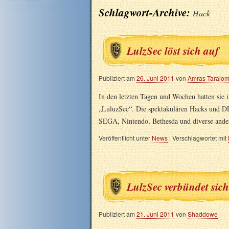
Schlagwort-Archive:
Hack
LulzSec löst sich auf
Publiziert am
26. Juni 2011
von
Amras Taralo
In den letzten Tagen und Wochen hatten sie i
„LuluzSec“. Die spektakulären Hacks und D
SEGA, Nintendo, Bethesda und diverse and
Veröffentlicht unter
News
|
Verschlagwortet mit
LulzSec verbündet si
Publiziert am
21. Juni 2011
von
Shaddowe