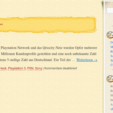
s“
D
M
Playstation Network und das Qriocity-Netz wurden Opfer mehrerer
R
 Millionen Kundenprofile gestohlen und eine noch unbekannte Zahl
S
stens 5-stellige Zahl aus Deutschland. Ein Teil der …
Weiterlesen
→
T
Ü
Hack
,
Playstation 3
,
PSN
,
Sony
|
Kommentare deaktiviert
R
R
H
In
A
x