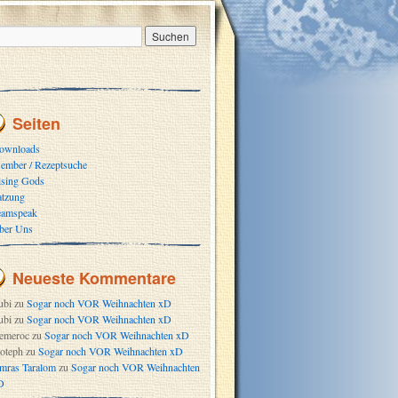
Seiten
ownloads
ember / Rezeptsuche
ising Gods
atzung
eamspeak
ber Uns
Neueste Kommentare
ubi
zu
Sogar noch VOR Weihnachten xD
ubi
zu
Sogar noch VOR Weihnachten xD
emeroc
zu
Sogar noch VOR Weihnachten xD
oteph
zu
Sogar noch VOR Weihnachten xD
mras Taralom
zu
Sogar noch VOR Weihnachten
D