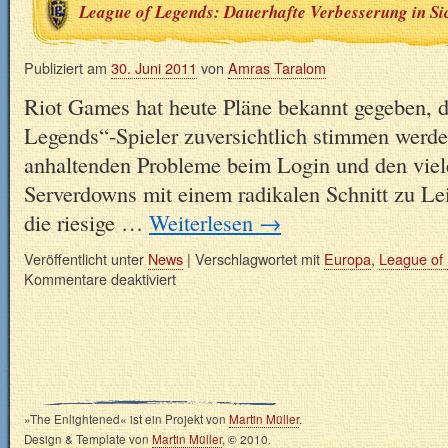
League of Legends: Dauerhafte Verbesserung in Si
Publiziert am
30. Juni 2011
von
Amras Taralom
Riot Games hat heute Pläne bekannt gegeben, d
Legends“-Spieler zuversichtlich stimmen werde
anhaltenden Probleme beim Login und den viel
Serverdowns mit einem radikalen Schnitt zu Lei
die riesige …
Weiterlesen
→
Veröffentlicht unter
News
|
Verschlagwortet mit
Europa
,
League of
Kommentare deaktiviert
»The Enlightened« ist ein Projekt von
Martin Müller
.
Design & Template von
Martin Müller
, © 2010.