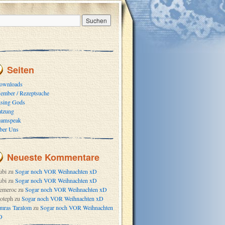
Seiten
ownloads
ember / Rezeptsuche
ising Gods
atzung
eamspeak
ber Uns
Neueste Kommentare
ubi
zu
Sogar noch VOR Weihnachten xD
ubi
zu
Sogar noch VOR Weihnachten xD
emeroc
zu
Sogar noch VOR Weihnachten xD
oteph
zu
Sogar noch VOR Weihnachten xD
mras Taralom
zu
Sogar noch VOR Weihnachten
D