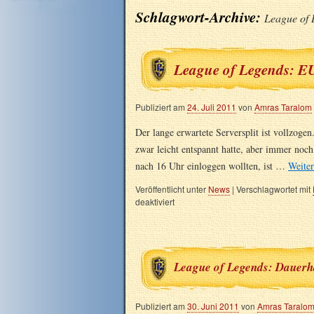
Schlagwort-Archive:
League of 
League of Legends: EU
Publiziert am
24. Juli 2011
von
Amras Taralom
Der lange erwartete Serversplit ist vollzoge
zwar leicht entspannt hatte, aber immer noch 
nach 16 Uhr einloggen wollten, ist …
Weite
Veröffentlicht unter
News
|
Verschlagwortet mit
deaktiviert
League of Legends: Dauerha
Publiziert am
30. Juni 2011
von
Amras Taralo