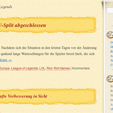
Legends
-Split abgeschlossen
D
M
n. Nachdem sich die Situation in den letzten Tagen vor der Änderung
R
quälend lange Warteschlangen für die Spieler bereit hielt, die sich
S
rlesen
→
T
Ü
Europa
,
League of Legends
,
LOL
,
Riot
,
Riot Games
|
Kommentare
R
R
fte Verbesserung in Sicht
H
In
A
x
m