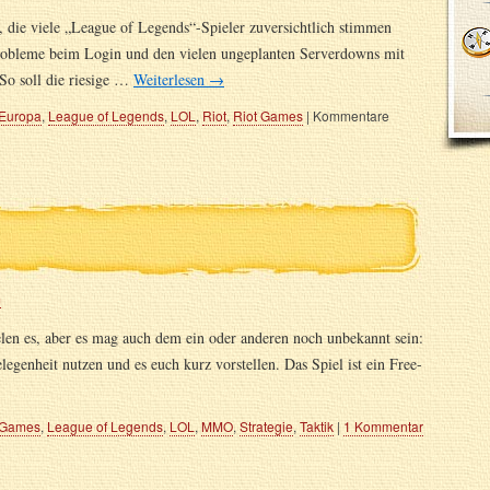
 die viele „League of Legends“-Spieler zuversichtlich stimmen
robleme beim Login und den vielen ungeplanten Serverdowns mit
 So soll die riesige …
Weiterlesen
→
Europa
,
League of Legends
,
LOL
,
Riot
,
Riot Games
|
Kommentare
m
elen es, aber es mag auch dem ein oder anderen noch unbekannt sein:
genheit nutzen und es euch kurz vorstellen. Das Spiel ist ein Free-
Games
,
League of Legends
,
LOL
,
MMO
,
Strategie
,
Taktik
|
1 Kommentar