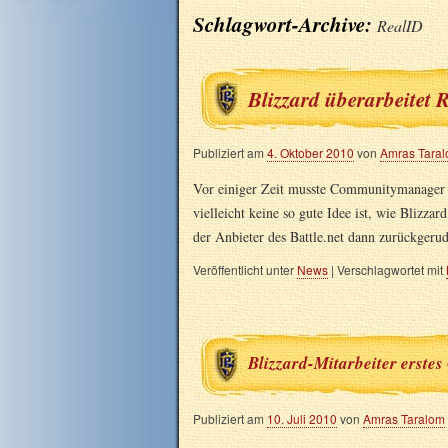
Schlagwort-Archive:
RealID
Blizzard überarbeitet
Publiziert am
4. Oktober 2010
von
Amras Tara
Vor einiger Zeit musste Communitymanager B
vielleicht keine so gute Idee ist, wie Blizz
der Anbieter des Battle.net dann zurückgeru
Veröffentlicht unter
News
|
Verschlagwortet mit
Blizzard-Mitarbeiter erstes
Publiziert am
10. Juli 2010
von
Amras Taralom