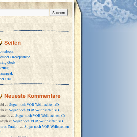
Seiten
ownloads
ember / Rezeptsuche
ising Gods
atzung
eamspeak
ber Uns
Neueste Kommentare
ubi
zu
Sogar noch VOR Weihnachten xD
ubi
zu
Sogar noch VOR Weihnachten xD
emeroc
zu
Sogar noch VOR Weihnachten xD
oteph
zu
Sogar noch VOR Weihnachten xD
mras Taralom
zu
Sogar noch VOR Weihnachten
D