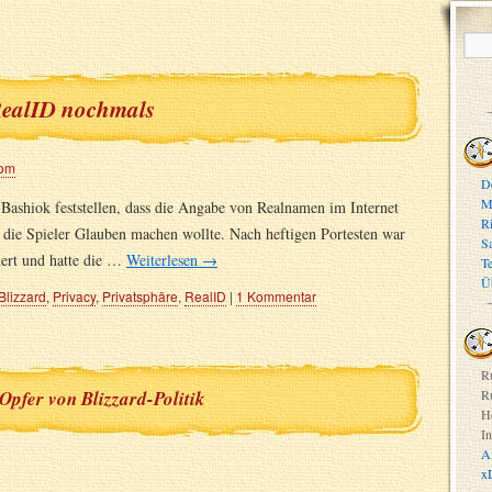
 RealID nochmals
lom
D
M
ashiok feststellen, dass die Angabe von Realnamen im Internet
R
ard die Spieler Glauben machen wollte. Nach heftigen Portesten war
S
dert und hatte die …
Weiterlesen
→
T
Ü
Blizzard
,
Privacy
,
Privatsphäre
,
RealID
|
1 Kommentar
R
 Opfer von Blizzard-Politik
R
H
In
A
x