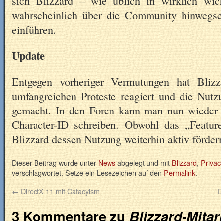
sich Blizzard – wie üblich in wirklich wic
wahrscheinlich über die Community hinwegse
einführen.
Update
Entgegen vorheriger Vermutungen hat Bliz
umfangreichen Proteste reagiert und die Nutz
gemacht. In den Foren kann man nun wieder 
Character-ID schreiben. Obwohl das „Feature
Blizzard dessen Nutzung weiterhin aktiv förder
Dieser Beitrag wurde unter
News
abgelegt und mit
Blizzard
,
Privac
verschlagwortet. Setze ein Lesezeichen auf den
Permalink
.
←
DirectX 11 mit Catacylsm
D
3 Kommentare zu
Blizzard-Mitar