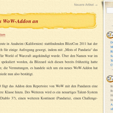
Neuere Artikel
→
tes WoW-Addon an
alom
D
heute in Anaheim (Kalifornien) stattfindenden BlizzCon 2011 hat der
M
ich für einige Aufregung gesorgt, indem mit „Mists of Pandaria“ das
R
 für World of Warcraft angekündigt wurde. Über den Namen war im
S
T
spekuliert worden, da Blizzard sich diesen bereits frühzeitig hatte
Ü
en; die Vermutungen, es handele sich um ein neues WoW-Addon hat
iede nun also bestätigt.
0 fügt das Addon dem Repertoire von WoW mit den Pandaren eine
R
R
re Klasse hinzu. Des Weiteren wird es ein neuartiges Talent-System
H
 Diablo 3?), einen weiteren Kontinent (Pandaria), einen Challenge-
In
A
x