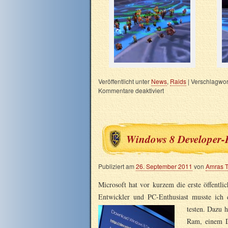
Veröffentlicht unter
News
,
Raids
|
Verschlagwort
Kommentare deaktiviert
Windows 8 Developer-P
Publiziert am
26. September 2011
von
Amras 
Microsoft hat vor kurzem die erste öffent
Entwickler und PC-Enthusiast musste ich 
testen.
Dazu h
Ram, einem D