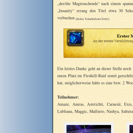
„der/die Magiesuchende“ nach einem spann
„Insanity“ errang den Titel etwa 30 Seku
verbuchen
.
[dickes Schachtelsatz-Sorry]
Ein letztes Danke geht an dieser Stelle noch
euren Platz im Firstkill-Raid somit gerechtfe
hat, möglicherweise hätte es eine bzw. 2 Woc
Teilnehmer:
Amaze, Amras, Asirrichti, Carnesîr, Exis
Lubliana, Maggic, Malfurio, Nashya, Saltura,