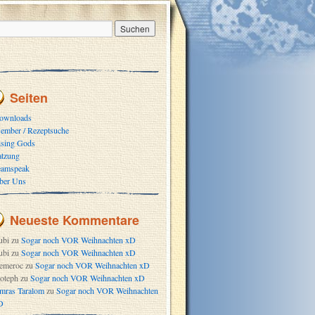
Seiten
ownloads
ember / Rezeptsuche
ising Gods
atzung
eamspeak
ber Uns
Neueste Kommentare
ubi
zu
Sogar noch VOR Weihnachten xD
ubi
zu
Sogar noch VOR Weihnachten xD
emeroc
zu
Sogar noch VOR Weihnachten xD
oteph
zu
Sogar noch VOR Weihnachten xD
mras Taralom
zu
Sogar noch VOR Weihnachten
D