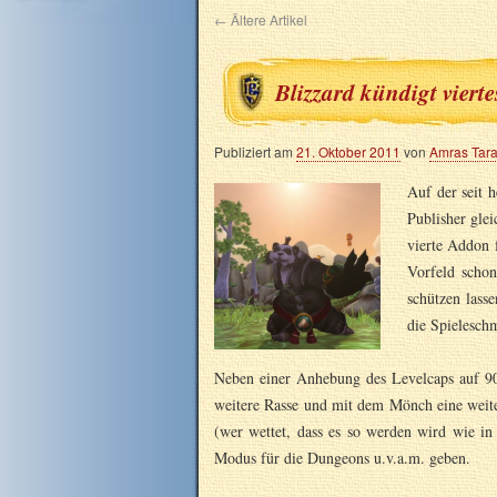
←
Ältere Artikel
Blizzard kündigt vier
Publiziert am
21. Oktober 2011
von
Amras Tar
Auf der seit 
Publisher gle
vierte Addon
Vorfeld schon 
schützen lass
die Spieleschm
Neben einer Anhebung des Levelcaps auf 9
weitere Rasse und mit dem Mönch eine weite
(wer wettet, dass es so werden wird wie in
Modus für die Dungeons u.v.a.m. geben.