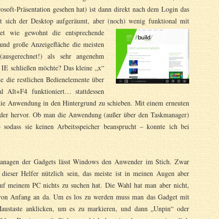
osoft-Präsentation gesehen hat) ist dann direkt nach dem Login das
rt sich der Desktop aufgeräumt, aber (noch) wenig funktional mit
tet wie gewohnt die entsprechende
und große Anzeigefläche die meisten
ausgerechnet!) als sehr angenehm
 IE schließen möchte? Das kleine „x“
wie die restlichen Bedienelemente über
al Alt+F4 funktioniert… stattdessen
ie Anwendung in den Hintergrund zu schieben. Mit einem erneuten
ieder hervor. Ob man die Anwendung (außer über den Taskmanager)
– sodass sie keinen Arbeitsspeicher beansprucht – konnte ich bei
nagen der Gadgets lässt Windows den Anwender im Stich. Zwar
dieser Helfer nützlich sein, das meiste ist in meinen Augen aber
auf meinem PC nichts zu suchen hat. Die Wahl hat man aber nicht,
 von Anfang an da. Um es los zu werden muss man das Gadget mit
Maustaste anklicken, um es zu markieren, und dann „Unpin“ oder