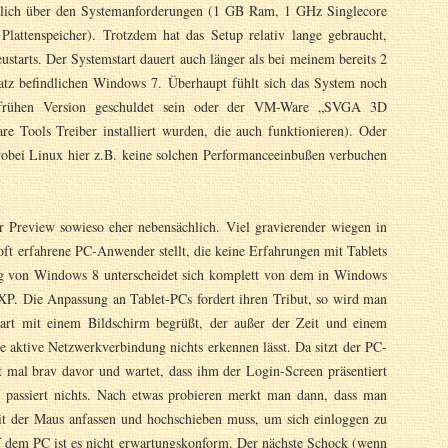
utlich über den Systemanforderungen (1 GB Ram, 1 GHz Singlecore
attenspeicher). Trotzdem hat das Setup relativ lange gebraucht,
ustarts. Der Systemstart dauert auch länger als bei meinem bereits 2
atz befindlichen Windows 7. Überhaupt fühlt sich das System noch
r frühen Version geschuldet sein oder der VM-Ware „SVGA 3D
re Tools Treiber installiert wurden, die auch funktionieren). Oder
obei Linux hier z.B. keine solchen Performanceeinbußen verbuchen
r Preview sowieso eher nebensächlich. Viel gravierender wiegen in
ft erfahrene PC-Anwender stellt, die keine Erfahrungen mit Tablets
g von Windows 8 unterscheidet sich komplett von dem in Windows
 XP.
Die Anpassung an Tablet-PCs fordert ihren Tribut, so wird man
art mit einem Bildschirm begrüßt, der außer der Zeit und einem
e aktive Netzwerkverbindung nichts erkennen lässt. Da sitzt der PC-
 mal brav davor und wartet, dass ihm der Login-Screen präsentiert
 passiert nichts. Nach etwas probieren merkt man dann, dass man
t der Maus anfassen und hochschieben muss, um sich einloggen zu
uf dem PC ist es nicht erwartungskonform. Der nächste Schock (wenn