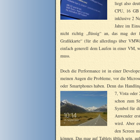
liegt also de
CPU, 16 GB Pl
inklusive 2 Ne
Jahre im Eins
nicht richtig „flüssig“ an, das mag de
Grafikkarte“ (für die allerdings über VMWa
einfach generell dem Laufen in einer VM, w
muss.
Doch die Performance ist in einer Develope
meinen Augen die Probleme, vor die Microso
oder Smartphones haben. Denn das Handlin
7, Vista oder
schon zum St
Symbol für di
Anwender erst
wird. Aber es
den Screen mi
können. Das mag auf Tablets üblich sein, a