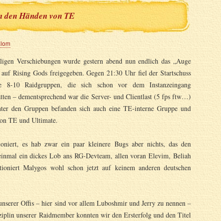
l in den Händen von TE
alom
igen Verschiebungen wurde gestern abend nun endlich das „Auge
 auf Rising Gods freigegeben. Gegen 21:30 Uhr fiel der Startschuss
te 8-10 Raidgruppen, die sich schon vor dem Instanzeingang
tten – dementsprechend war die Server- und Clientlast (5 fps ftw…)
nter den Gruppen befanden sich auch eine TE-interne Gruppe und
on TE und Ultimate.
oniert, es hab zwar ein paar kleinere Bugs aber nichts, das den
h einmal ein dickes Lob ans RG-Devteam, allen voran Elevim, Beliah
ioniert Malygos wohl schon jetzt auf keinem anderen deutschen
unserer Offis – hier sind vor allem Luboshmir und Jerry zu nennen –
iplin unserer Raidmember konnten wir den Ersterfolg und den Titel