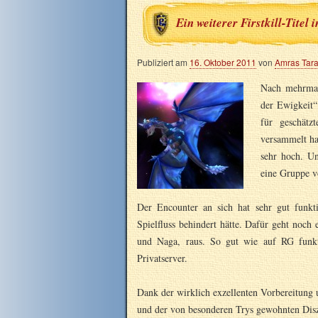
Ein weiterer Firstkill-Tite
Publiziert am
16. Oktober 2011
von
Amras Tar
Nach mehrmal
der Ewigkeit“
für geschätz
versammelt ha
sehr hoch. U
eine Gruppe v
Der Encounter an sich hat sehr gut funkti
Spielfluss behindert hätte. Dafür geht noc
und Naga, raus. So gut wie auf RG funkt
Privatserver.
Dank der wirklich exzellenten Vorbereitung 
und der von besonderen Trys gewohnten Disz