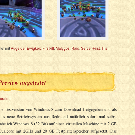
et mit
Auge der Ewigkeit
,
Firstkill
,
Malygos
,
Raid
,
Server-First
,
Titel
|
review angetestet
Taralom
liche Testversion von Windows 8 zum Download freigegeben und als
das neue Betriebssystem aus Redmond natürlich sofort mal selbst
abe ich Windows 8 (32 Bit) auf einer virtuellen Maschine mit 2 GB
ualcore mit 2GHz und 20 GB Festplattenspeicher aufgesetzt. Das